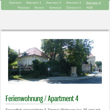
Startseite
Apartment 1
Apartment 2
Apartment 3
Apartment 4
Panorama
Anfahrt
Impressum
Datenschutz
AGB
Ferienwohnung / Apartment 4
Freundlich eingerichtete 3-Zimmer-Wohnung (ca. 55 qm) mit