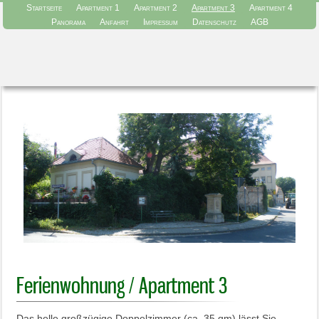
Startseite
Apartment 1
Apartment 2
Apartment 3
Apartment 4
Panorama
Anfahrt
Impressum
Datenschutz
AGB
Ferienwohnung / Apartment 3
Das helle großzügige Doppelzimmer (ca. 35 qm) lässt Sie